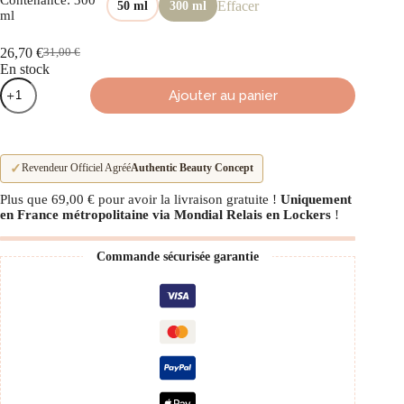
Effacer
50 ml
300 ml
ml
26,70
€
31,00
€
Le
Le
En stock
prix
prix
quantité
initial
actuel
Ajouter au panier
de
était :
est :
Bain
31,00 €.
26,70 €.
hydratant
(Shampoing)
✓
Revendeur Officiel Agréé
Authentic Beauty Concept
Plus que
69,00
€
pour avoir la livraison gratuite !
Uniquement
en France métropolitaine via Mondial Relais en Lockers
!
Commande sécurisée garantie