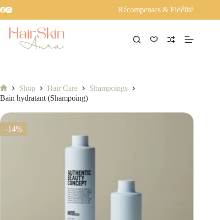
Récompenses & Fidélité
Shop
Hair Care
Shampoings
Accueil
Bain hydratant (Shampoing)
-14%