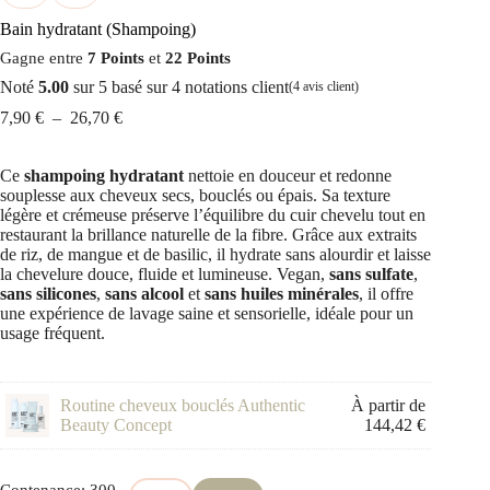
Bain hydratant (Shampoing)
Gagne entre
7 Points
et
22 Points
Noté
5.00
sur 5 basé sur
4
notations client
(
4
avis client)
Plage
7,90
€
–
26,70
€
de
prix :
Ce
shampoing hydratant
7,90 €
nettoie en douceur et redonne
souplesse aux cheveux secs, bouclés ou épais. Sa texture
à
légère et crémeuse préserve l’équilibre du cuir chevelu tout en
26,70 €
restaurant la brillance naturelle de la fibre. Grâce aux extraits
de riz, de mangue et de basilic, il hydrate sans alourdir et laisse
la chevelure douce, fluide et lumineuse. Vegan,
sans sulfate
,
sans silicones
,
sans alcool
et
sans huiles minérales
, il offre
une expérience de lavage saine et sensorielle, idéale pour un
usage fréquent.
Routine cheveux bouclés Authentic
À partir de
Beauty Concept
144,42
€
Contenance
: 300