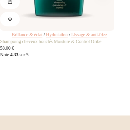
Brillance & éclat
/
Hydratation
/
Lissage & anti-frizz
Dét
hampoing cheveux bouclés Moisture & Control Oribe
Soin ava
58,00
€
189,00
€
L
L
Note
4.33
sur 5
Note
5.0
p
p
in
a
ét
es
1
1