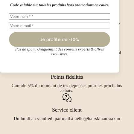
Code valable sur tous les produits hors promotions en cours.
Paiement sécurisé
Par Carte bancaire ou en 2x, 3x ou 4x avec Alma dès 50€.
Je profite de -10%
Envoi rapide et gratuit
Pas de spam. Uniquement des conseils experts & offres
Dès 69€ en France Métropolitaine avec Relais ou Mondial
exclusives.
Relais Locker.
Points fidélités
Cumule 5% du montant de tes dépenses pour tes prochains
achats.
Service client
Du lundi au vendredi par mail à hello@hairskinaura.com