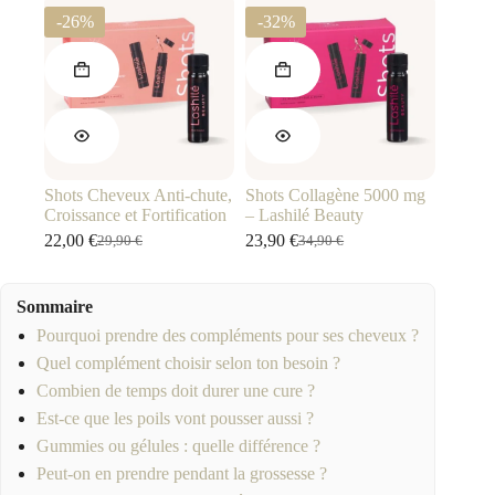
était :
est :
29,90 €.
22,00 €.
-26%
-32%
24,90 €.
17,00 €.
Shots Cheveux Anti-chute,
Shots Collagène 5000 mg
Croissance et Fortification
– Lashilé Beauty
22,00
€
23,90
€
29,90
€
34,90
€
Le
Le
Le
Le
prix
prix
prix
prix
initial
actuel
initial
actuel
Sommaire
était :
est :
était :
est :
29,90 €.
22,00 €.
34,90 €.
23,90 €.
Pourquoi prendre des compléments pour ses cheveux ?
Quel complément choisir selon ton besoin ?
Combien de temps doit durer une cure ?
Est-ce que les poils vont pousser aussi ?
Gummies ou gélules : quelle différence ?
Peut-on en prendre pendant la grossesse ?