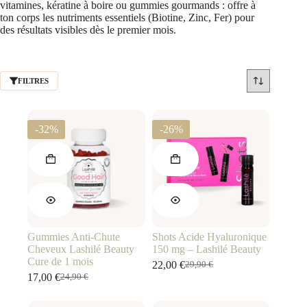
vitamines, kératine à boire ou gummies gourmands : offre à
ton corps les nutriments essentiels (Biotine, Zinc, Fer) pour
des résultats visibles dès le premier mois.
FILTRES
-32%
-26%
Gummies Anti-Chute
Shots Acide Hyaluronique
Cheveux Lashilé Beauty
150 mg – Lashilé Beauty
Cure de 1 mois
22,00
€
29,90
€
Le
Le
17,00
€
24,90
€
Le
Le
prix
prix
prix
prix
initial
actuel
initial
actuel
était :
est :