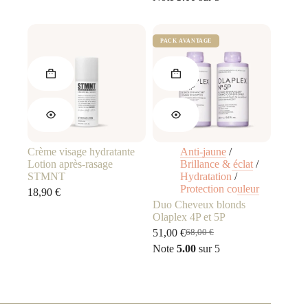
était :
est :
27,00 €.
19,00 €.
Crème visage hydratante
Anti-jaune
/
Lotion après-rasage
Brillance & éclat
/
STMNT
Hydratation
/
Protection couleur
18,90
€
Duo Cheveux blonds
Olaplex 4P et 5P
51,00
€
68,00
€
Le
Le
Note
5.00
sur 5
prix
prix
initial
actuel
était :
est :
68,00 €.
51,00 €.