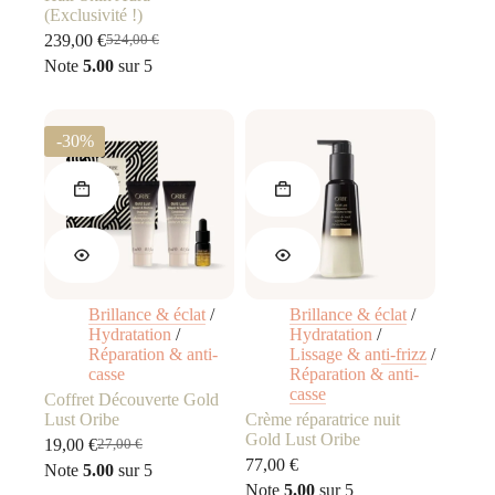
initial
actuel
(Exclusivité !)
était :
est :
239,00
€
524,00
€
251,00 €.
235,00 €.
Le
Le
Note
5.00
sur 5
prix
prix
initial
actuel
était :
est :
524,00 €.
239,00 €.
-30%
Brillance & éclat
/
Brillance & éclat
/
Hydratation
/
Hydratation
/
Réparation & anti-
Lissage & anti-frizz
/
casse
Réparation & anti-
casse
Coffret Découverte Gold
Lust Oribe
Crème réparatrice nuit
Gold Lust Oribe
19,00
€
27,00
€
Le
Le
77,00
€
Note
5.00
sur 5
prix
prix
Note
5.00
sur 5
initial
actuel