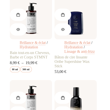
était :
est :
31,00 €.
26,70 €.
31,00 €.
26,70 €.
Ce
produit
Brillance & éclat
/
Brillance & éclat
/
a
Hydratation
Hydratation
/
plusieurs
Lissage & anti-frizz
Bain tout-en-un Cheveux,
variations.
Barbe et Corps STMNT
Bâton de cire lissante
Les
Oribe Supershine Wax
Plage
8,99
€
–
19,99
€
options
Stick
de
peuvent
80 ml
300 ml
prix :
53,00
€
être
8,99 €
choisies
à
sur
19,99 €
la
page
du
produit