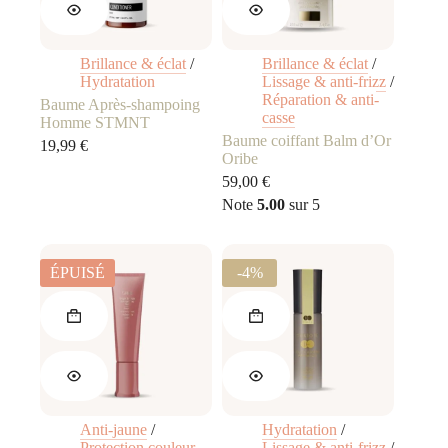
Brillance & éclat
/
Brillance & éclat
/
Hydratation
Lissage & anti-frizz
/
Réparation & anti-
Baume Après-shampoing
casse
Homme STMNT
Baume coiffant Balm d’Or
19,99
€
Oribe
59,00
€
Note
5.00
sur 5
ÉPUISÉ
-4%
Anti-jaune
/
Hydratation
/
Protection couleur
Lissage & anti-frizz
/