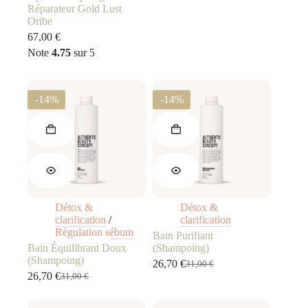
prix
prix
Réparateur Gold Lust
initial
actuel
Oribe
était :
est :
67,00
€
31,00 €.
26,70 €.
Note
4.75
sur 5
-14%
-14%
Détox &
Détox &
clarification
/
clarification
Régulation sébum
Bain Purifiant
Bain Équilibrant Doux
(Shampoing)
(Shampoing)
26,70
€
31,00
€
Le
Le
26,70
€
31,00
€
Le
Le
prix
prix
prix
prix
initial
actuel
initial
actuel
était :
est :