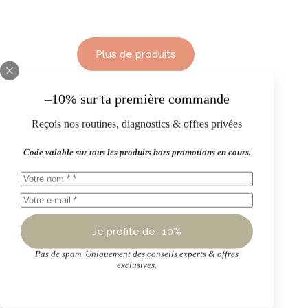
Plus de produits
–10% sur ta première commande
Sommaire
Cheveux blonds et méchés : comment choisir les bons
Reçois nos routines, diagnostics & offres privées
soins ?
Quelle routine adopter pour les cheveux blonds et
Code valable sur tous les produits hors promotions en cours.
méchés ?
Routine idéale pour cheveux blonds
Pourquoi les cheveux blonds jaunissent-ils ?
Notre recommandation pour cheveux colorés
Quel shampoing utiliser pour cheveux blonds ?
Je profite de -10%
Comment enlever les reflets jaunes des cheveux
Pas de spam. Uniquement des conseils experts & offres
blonds ?
exclusives.
Quelle routine adopter pour les cheveux blonds et
méchés ?