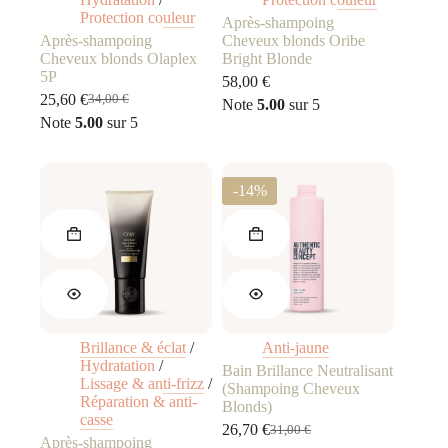
Protection couleur
Après-shampoing
Après-shampoing
Cheveux blonds Oribe
Cheveux blonds Olaplex
Bright Blonde
5P
58,00
€
25,60
€
34,00
€
Note
5.00
sur 5
Le
Le
Note
5.00
sur 5
prix
prix
initial
actuel
était :
est :
34,00 €.
25,60 €.
-14%
Brillance & éclat
/
Anti-jaune
Hydratation
/
Bain Brillance Neutralisant
Lissage & anti-frizz
/
(Shampoing Cheveux
Réparation & anti-
Blonds)
casse
26,70
€
31,00
€
Le
Le
Après-shampoing