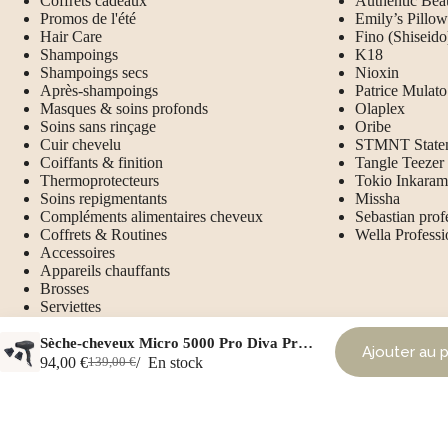
Coffrets cadeaux
Authentic Bea
Promos de l'été
Emily’s Pillow
Hair Care
Fino (Shiseido
Shampoings
K18
Shampoings secs
Nioxin
Après-shampoings
Patrice Mulato
Masques & soins profonds
Olaplex
Soins sans rinçage
Oribe
Cuir chevelu
STMNT State
Coiffants & finition
Tangle Teezer
Thermoprotecteurs
Tokio Inkaram
Soins repigmentants
Missha
Compléments alimentaires cheveux
Sebastian prof
Coffrets & Routines
Wella Professi
Accessoires
Appareils chauffants
Brosses
Serviettes
Taie d'oreiller
Sèche-cheveux Micro 5000 Pro Diva Pro Styling
Ajouter au p
94,00
€
En stock
139,00
€
Le
Le
prix
prix
initial
actuel
était :
est :
139,00 €.
94,00 €.