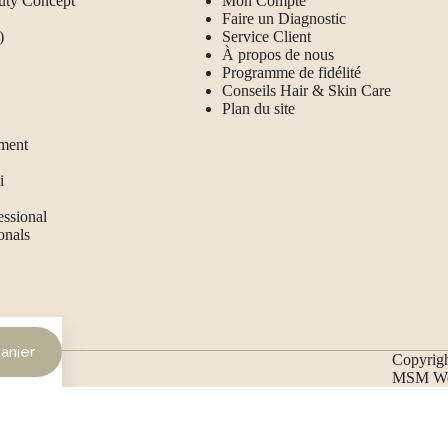
uty Concept
Mon Compte
Faire un Diagnostic
)
Service Client
À propos de nous
Programme de fidélité
Conseils Hair & Skin Care
Plan du site
ment
i
essional
onals
anier
Copyrigh
MSM Web