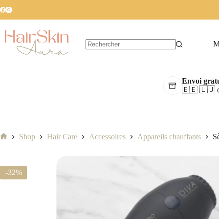
M
Aucun
résultat
Envoi gratu
🇧🇪 🇱🇺 d
Shop
Hair Care
Accessoires
Appareils chauffants
S
Accueil
-32%