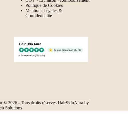
CGV · Livraison · Remboursement
Politique de Cookies
Mentions Légales &
Confidentialité
Hair Skin Aura
Ce que disent nos clients
4.96 évaluation
(598 avis)
t © 2026 - Tous droits réservés HairSkinAura by
 Solutions