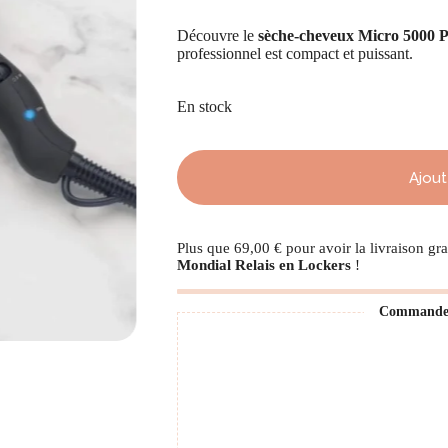
prix
prix
initial
actuel
Découvre le
sèche-cheveux Micro 5000 P
était :
est :
professionnel est compact et puissant.
139,00 €.
94,00 €.
En stock
Ajout
Plus que
69,00
€
pour avoir la livraison gra
Mondial Relais en Lockers
!
Commande s