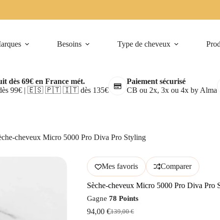
arques
Besoins
Type de cheveux
Prod
it dès 69€ en France mét.
Paiement sécurisé
ès 99€ | 🇪🇸 🇵🇹 🇮🇹 dès 135€
CB ou 2x, 3x ou 4x by Alma
èche-cheveux Micro 5000 Pro Diva Pro Styling
Mes favoris
Comparer
Sèche-cheveux Micro 5000 Pro Diva Pro S
Gagne
78 Points
94,00
€
139,00
€
Le
Le