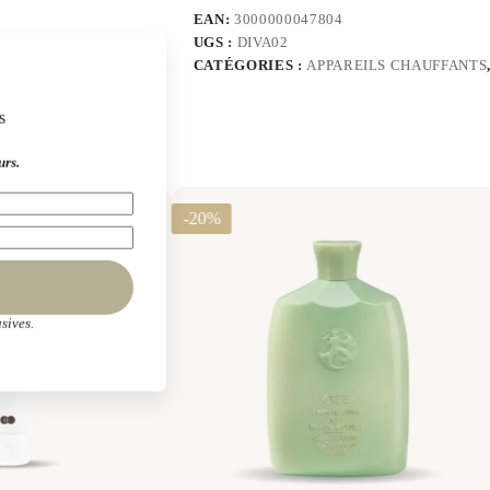
EAN:
3000000047804
UGS :
DIVA02
CATÉGORIES :
APPAREILS CHAUFFANTS
s
urs.
-20%
sives.