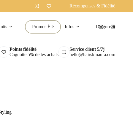
Récompenses & Fidélité
uits
Promos Été
Infos
Diagnostic
Panier
d’achat
Points fidélité
Service client 5/7j
Cagnotte 5% de tes achats
hello@hairskinaura.com
tyling