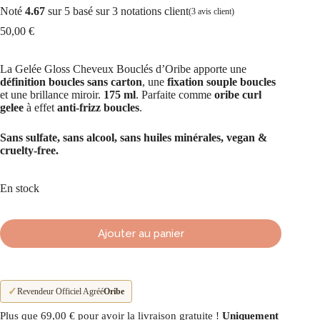
Noté
4.67
sur 5 basé sur
3
notations client
(
3
avis client)
50,00
€
La Gelée Gloss Cheveux Bouclés d’Oribe apporte une
définition boucles sans carton
, une
fixation souple boucles
et une brillance miroir.
175 ml
. Parfaite comme
oribe curl
gelee
à effet
anti-frizz boucles
.
Sans sulfate, sans alcool, sans huiles minérales, vegan &
cruelty-free.
En stock
Ajouter au panier
✓
Revendeur Officiel Agréé
Oribe
Plus que
69,00
€
pour avoir la livraison gratuite !
Uniquement