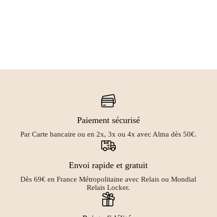
était :
est :
être
49,90 €.
45,50 €.
choisies
sur
la
page
du
produit
Paiement sécurisé
Par Carte bancaire ou en 2x, 3x ou 4x avec Alma dès 50€.
Envoi rapide et gratuit
Dès 69€ en France Métropolitaine avec Relais ou Mondial
Relais Locker.