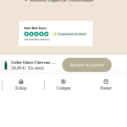
Hair Skin Aura
Ce que disent nos clients
4.96 évaluation
(598 avis)
Gelée Gloss Cheveux Bouclés Moisture & Control Oribe
Ajouter au panier
50,00
€
En stock
Copyright © 2026 - Tous droits réservés HairSkinAura by
Eshop
Compte
Panier
MSM Web Solutions