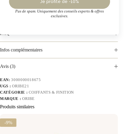
Conseils d’utilisation
Je profite de -10%
Pas de spam. Uniquement des conseils experts & offres
exclusives.
Actifs clés + INCI complet
FAQ
Infos complémentaires
Avis (3)
EAN:
3000000018675
UGS :
ORIBE21
CATÉGORIE :
COIFFANTS & FINITION
MARQUE :
ORIBE
Produits similaires
-9%
-15%